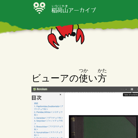
いなりやま
稲荷山
アーカイブ
つか
かた
ビューアの
使
い
方