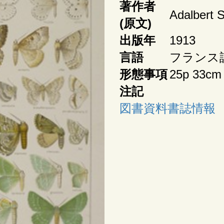
著作者
Adalbert Se
(原文)
出版年
1913
言語
フランス
形態事項
25p 33cm
注記
図書資料書誌情報