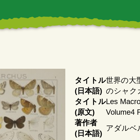
タイトル
世界の大型
(日本語)
のシャク
タイトル
Les Macro
(原文)
Volume4 R
著作者
アダルベ
(日本語)