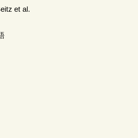
itz et al.
語