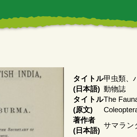
タイトル
甲虫類、
(日本語)
動物誌
タイトル
The Fauna 
(原文)
Coleopter
著作者
サマラン
(日本語)