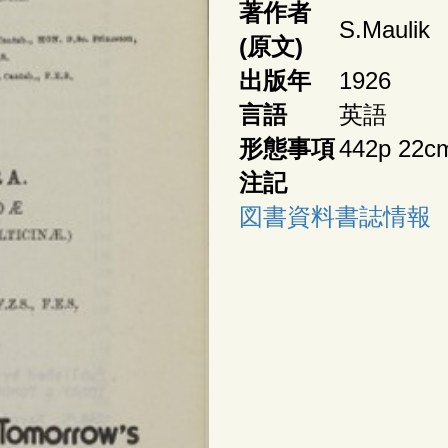
著作者
S.Maulik
(原文)
出版年
1926
言語
英語
形態事項
442p 22c
注記
図書資料書誌情報