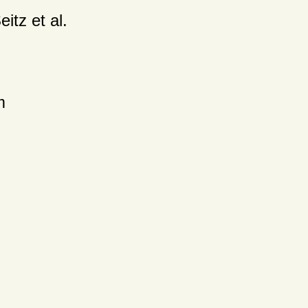
itz et al.
m