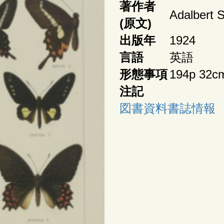
著作者
Adalbert Se
(原文)
出版年
1924
言語
英語
形態事項
194p 32c
注記
図書資料書誌情報