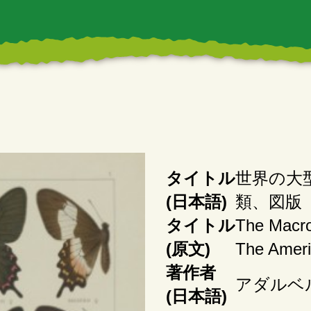
タイトル
世界の大型
(日本語)
類、図版
タイトル
The Macro
(原文)
The Ameri
著作者
アダルベ
(日本語)