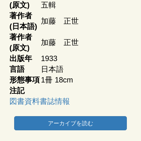
(原文)
五輯
著作者
加藤 正世
(日本語)
著作者
加藤 正世
(原文)
出版年
1933
言語
日本語
形態事項
1冊 18cm
注記
図書資料書誌情報
アーカイブを読む