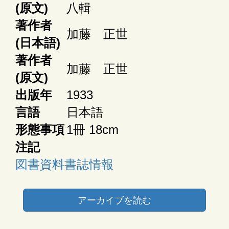
(原文)
八輯
著作者
加藤 正世
(日本語)
著作者
加藤 正世
(原文)
出版年
1933
言語
日本語
形態事項
1冊 18cm
注記
図書資料書誌情報
アーカイブを読む