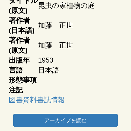
タイトル
昆虫の家植物の庭
(原文)
著作者
加藤 正世
(日本語)
著作者
加藤 正世
(原文)
出版年
1953
言語
日本語
形態事項
注記
図書資料書誌情報
アーカイブを読む