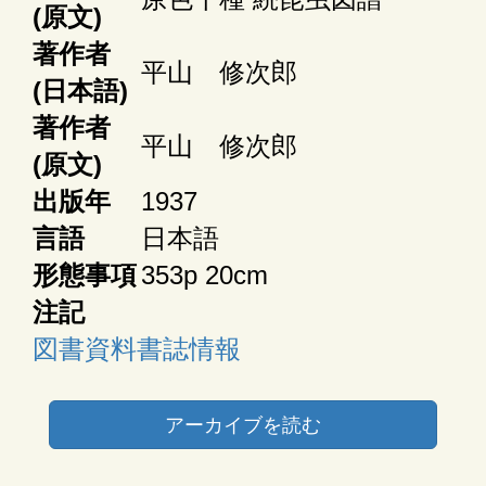
(原文)
著作者
平山 修次郎
(日本語)
著作者
平山 修次郎
(原文)
出版年
1937
言語
日本語
形態事項
353p 20cm
注記
図書資料書誌情報
アーカイブを読む