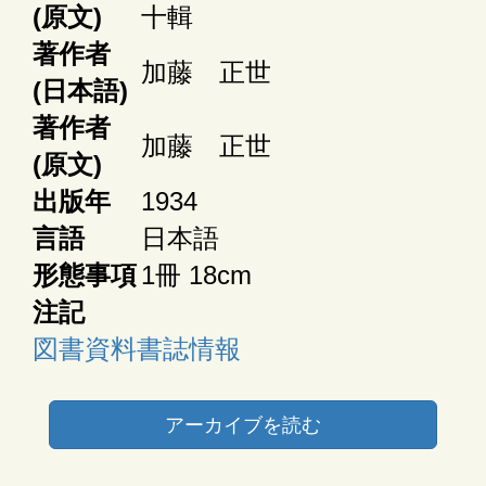
(原文)
十輯
著作者
加藤 正世
(日本語)
著作者
加藤 正世
(原文)
出版年
1934
言語
日本語
形態事項
1冊 18cm
注記
図書資料書誌情報
アーカイブを読む